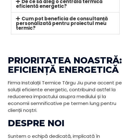
De ce să aleg o centrală termică
eficientă energetic?
Cum pot beneficia de consultanță
personalizată pentru proiectul meu
termic?
PRIORITATEA NOASTRĂ:
EFICIENȚĂ ENERGETICĂ
Firma Instalații Termice Târgu Jiu pune accent pe
soluții eficiente energetic, contribuind astfel la
reducerea impactului asupra mediului și la
economii semnificative pe termen lung pentru
clienții noștri.
DESPRE NOI
Suntem o echipă dedicată, implicată în