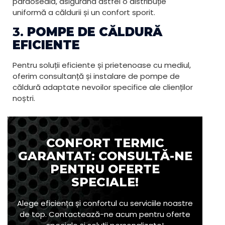
pardoseală, asigurând astfel o distribuție
uniformă a căldurii și un confort sporit.
3.
POMPE DE CĂLDURĂ
EFICIENTE
Pentru soluții eficiente și prietenoase cu mediul,
oferim consultanță și instalare de pompe de
căldură adaptate nevoilor specifice ale clienților
noștri.
CONFORT TERMIC
GARANTAT: CONSULTĂ-NE
PENTRU OFERTE
SPECIALE!
Alege eficiența și confortul cu serviciile noastre
de top. Contactează-ne acum pentru oferte