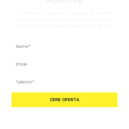
NOASTRE
Transformă-ți casa într-un spațiu de confort
termic și eficiență energetică. Află mai multe
despre produsele și serviciile noastre de top!
CERE OFERTA