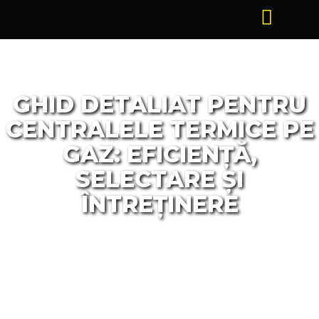
GHID DETALIAT PENTRU
CENTRALELE TERMICE PE
GAZ: EFICIENȚĂ,
SELECTARE ȘI
ÎNTREȚINERE